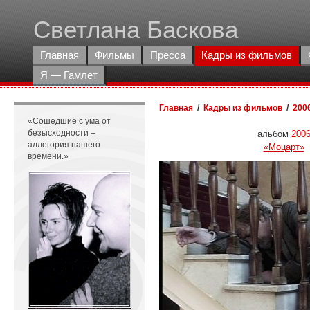
Светлана Баскова
Главная
Фильмы
Пресса
Кадры из фильмов
Я — Гамлет
Главная
/
Кадры из фильмов
/
200
«Сошедшие с ума от
безысходности –
альбом
200
аллегория нашего
«Моцарт»
времени.»