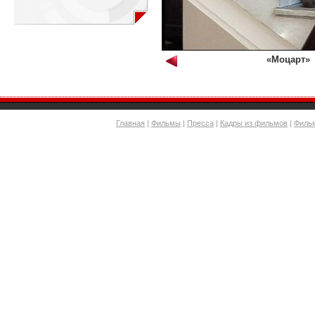
«Моцарт»
Главная
|
Фильмы
|
Пресса
|
Кадры из фильмов
|
Филь